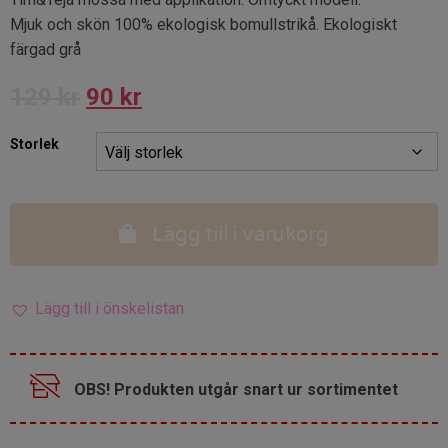
Mjuk och skön 100% ekologisk bomullstrikå. Ekologiskt
färgad grå
129
kr
90
kr
Storlek
Lägg till i varukorg
Lägg till i önskelistan
OBS! Produkten utgår snart ur sortimentet