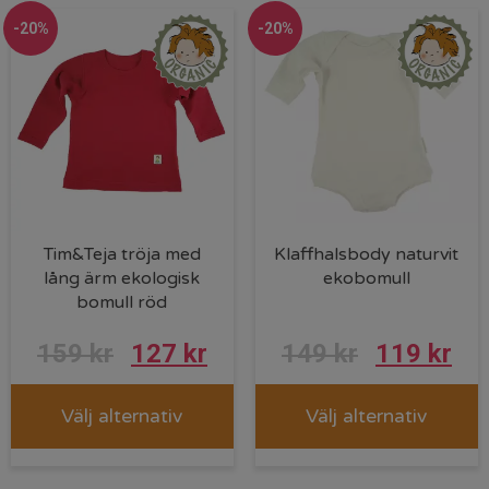
-20%
-20%
Tim&Teja tröja med
Klaffhalsbody naturvit
lång ärm ekologisk
ekobomull
bomull röd
159
kr
127
kr
149
kr
119
kr
Välj alternativ
Välj alternativ