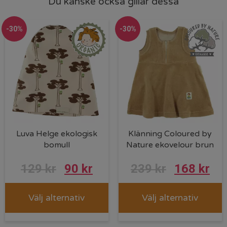
Du kanske också gillar dessa
-30%
-30%
Luva Helge ekologisk
Klänning Coloured by
bomull
Nature ekovelour brun
129
kr
90
kr
239
kr
168
kr
Välj alternativ
Välj alternativ