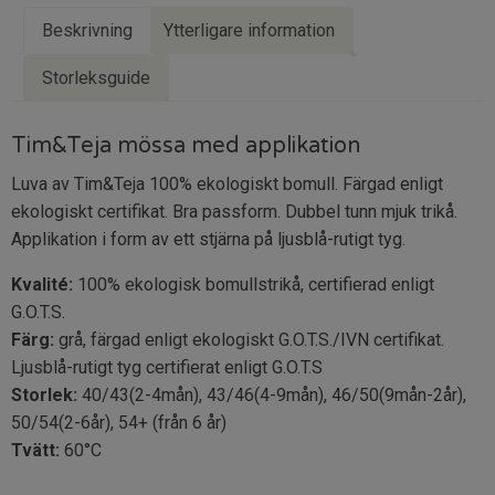
Beskrivning
Ytterligare information
Storleksguide
Tim&Teja mössa med applikation
Luva av Tim&Teja 100% ekologiskt bomull. Färgad enligt
ekologiskt certifikat. Bra passform. Dubbel tunn mjuk trikå.
Applikation i form av ett stjärna på ljusblå-rutigt tyg.
Kvalité:
100% ekologisk bomullstrikå, certifierad enligt
G.O.T.S.
Färg:
grå, färgad enligt ekologiskt G.O.T.S./IVN certifikat.
Ljusblå-rutigt tyg certifierat enligt G.O.T.S
Storlek:
40/43(2-4mån), 43/46(4-9mån), 46/50(9mån-2år),
50/54(2-6år), 54+ (från 6 år)
Tvätt:
60°C