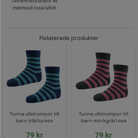
Tunna knästrumpor av
merinoull rosa/ullvit
Relaterade produkter
Tunna ullstrumpor till
Tunna ullstrumpor till
barn blå/turkos
barn mörkgrå/rosa
79
kr
79
kr