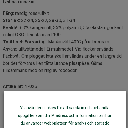
tvättas i maskin.
Färg:
randig rosa/ullvit
Storlek:
22-24, 25-27, 28-30, 31-34
Kvalité:
60% kamgarnull, 35% polyamid, 5% elastan, godkänt
enligt ÖKO-Tex standard 100
Tvätt och Förvaring:
Maskinvätt 40°C på ullprogram.
Använd ulltvättmedel. Ej mjukmedel. Vid fläckar används
fläcktvål. Om plagget inte skall användas under en längre tid
bör det förvaras i en tättslutande plastpåse. Gärna
tillsammans med en ring av rödceder.
Artikelnr:
47026
Fler varianter
Vi använder cookies för att samla in och behandla
uppgifter som din IP-adress och information om hur
du använder webbplatsen för analys och statistik