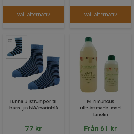
Välj alternativ
Välj alternativ
Tunna ullstrumpor till
Minimundus
barn ljusblå/marinblå
ulltvättmedel med
lanolin
77
kr
Från
61
kr