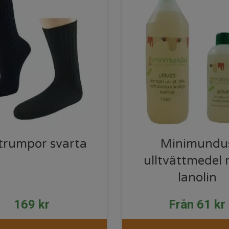
strumpor svarta
Minimundu
ulltvättmedel
lanolin
169
kr
Från
61
kr