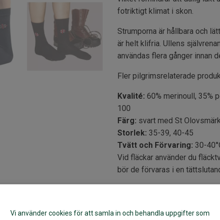
fotriktigt klimat i skon.
Strumporna är hållbara och lät
är helt klifria. Ullens självr
användas flera gånger innan de
Fler pilgrimsrelaterade produkt
Kvalité:
60% merinoull, 35% po
100
Färg:
svart med St Olovsmär
Storlek:
35-39, 40-45
Tvätt och Förvaring:
30-40°C
Vid fläckar använder du fläckt
bör de förvaras i en tättslut
Artikelnr:
63046
Vi använder cookies för att samla in och behandla uppgifter som