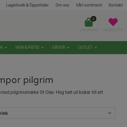
Lagerbutik & Öppettider
Om oss
Vårt sortiment
Kontakt
0
VARUKORG
ÖNSKELISTA
NA
HEM & FRITID
GÅVOR
OUTLET
mpor pilgrim
ed pilgrimsmärke St Olav. Hög halt ull bidrar till ett