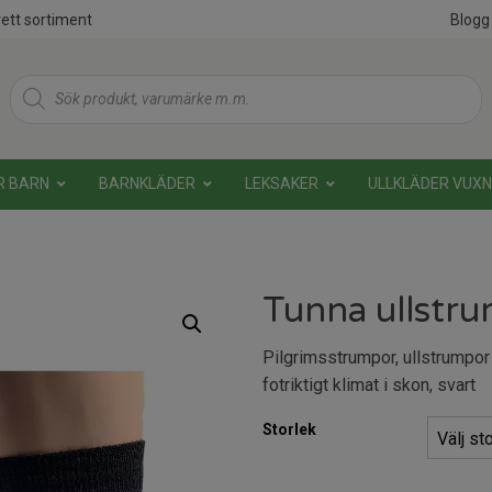
ett sortiment
Blogg
Products
search
R BARN
BARNKLÄDER
LEKSAKER
ULLKLÄDER VUX
Tunna ullstru
Pilgrimsstrumpor, ullstrumpor m
fotriktigt klimat i skon, svart
Storlek