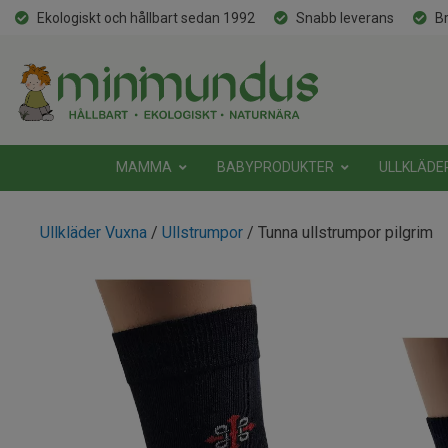
Ekologiskt och hållbart sedan 1992
Snabb leverans
Br
MAMMA
BABYPRODUKTER
ULLKLÄDE
Ullkläder Vuxna
/
Ullstrumpor
/ Tunna ullstrumpor pilgrim