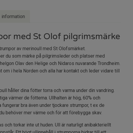
e information
por med St Olof pilgrimsmärke
trumpor av merinoull med St Olofsmärket.
ner du som märke på pilgrimsleder och platser med
alhelgon Olav den Helige och Nidaros nuvarande Trondheim.
t om i hela Norden och alla har kontakt och leder vidare till
ll håller dina fötter torra och varma under din vandring.
iga värmer de fötterna. Ullhalten är hög, 60% och
 fungerar bra även under tjockare strumpor, t ex de
 du behöver mer värme och för att förebygga skav.
 och torkar inte ut huden. Ull är naturligt anibakteriellt
uppstår. Ett högt ullinnehåll i strumporna bidrar till ett