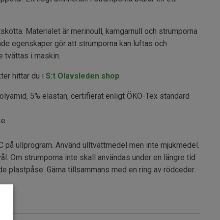
tskötta. Materialet är merinoull, kamgarnull och strumporna
enande egenskaper gör att strumporna kan luftas och
 tvättas i maskin.
er hittar du i
S:t Olavsleden shop
.
lyamid, 5% elastan, certifierat enligt ÖKO-Tex standard
ke
 på ullprogram. Använd ulltvättmedel men inte mjukmedel.
vål. Om strumporna inte skall användas under en längre tid
ande plastpåse. Gärna tillsammans med en ring av rödceder.