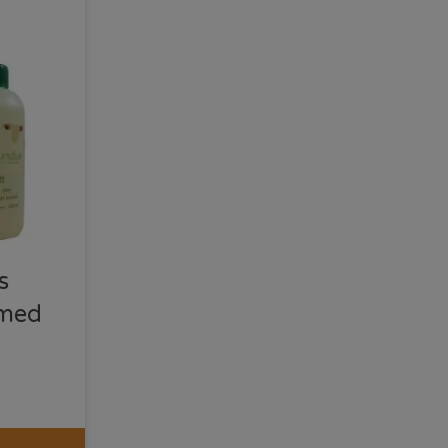
s
 med