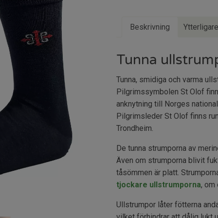
Beskrivning
Ytterligar
Tunna ullstrum
Tunna, smidiga och varma ulls
Pilgrimssymbolen St Olof fin
anknytning till Norges nation
Pilgrimsleder St Olof finns run
Trondheim.
De tunna strumporna av merinou
Även om strumporna blivit fukt
tåsömmen är platt. Strumporna
tjockare ullstrumporna
, om
Ullstrumpor låter fötterna andas
vilket förhindrar att dålig lukt 