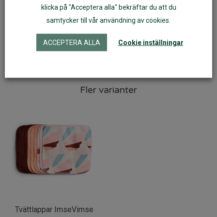
klicka på "Acceptera alla" bekräftar du att du
skötväskan.
samtycker till vår användning av cookies.
10 st per förpackning
ACCEPTERA ALLA
Cookie inställningar
Artikelnr:
14083
Fler varianter
Tvättlappar ImseVimse