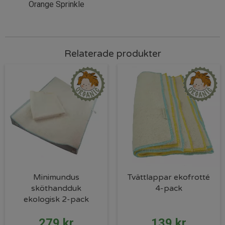
Orange Sprinkle
Relaterade produkter
Minimundus
Tvättlappar ekofrotté
sköthandduk
4-pack
ekologisk 2-pack
279
kr
139
kr