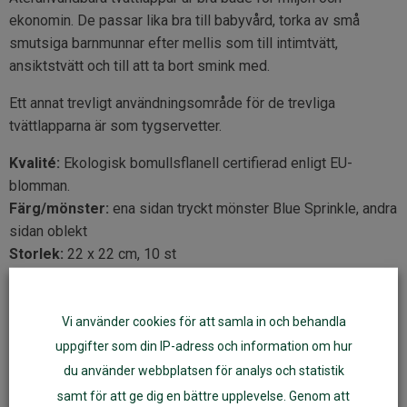
ekonomin. De passar lika bra till babyvård, torka av små
smutsiga barnmunnar efter mellis som till intimtvätt,
ansiktstvätt och till att ta bort smink med.
Ett annat trevligt användningsområde för de trevliga
tvättlapparna är som tygservetter.
Kvalité:
Ekologisk bomullsflanell certifierad enligt EU-
blomman.
Färg/mönster:
ena sidan tryckt mönster Blue Sprinkle, andra
sidan oblekt
Storlek:
22 x 22 cm, 10 st
Tvätt:
60°C. Kan tvättas i 90°C vid behov. Använd inte
sköljmedel. Vid svåra fläckar – behandla med fläcktvål före
tvätt.
Vi använder cookies för att samla in och behandla
uppgifter som din IP-adress och information om hur
Tips:
Använd tvättlapparna istället för engångsvåtservetter.
du använder webbplatsen för analys och statistik
Vik ihop några tvättlappar tillsammans med lite olja och
samt för att ge dig en bättre upplevelse. Genom att
någon droppe vatten i en burk för att smidigt ha med i