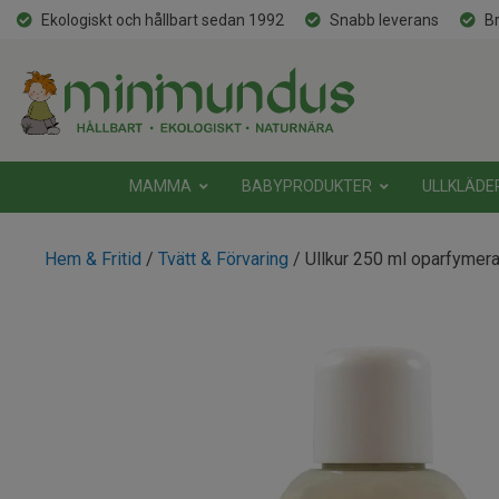
Ekologiskt och hållbart sedan 1992
Snabb leverans
Br
MAMMA
BABYPRODUKTER
ULLKLÄDE
Hem & Fritid
/
Tvätt & Förvaring
/ Ullkur 250 ml oparfymer