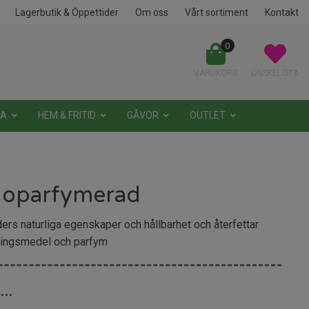
Lagerbutik & Öppettider
Om oss
Vårt sortiment
Kontakt
0
VARUKORG
ÖNSKELISTA
NA
HEM & FRITID
GÅVOR
OUTLET
l oparfymerad
ders naturliga egenskaper och hållbarhet och återfettar
veringsmedel och parfym
...