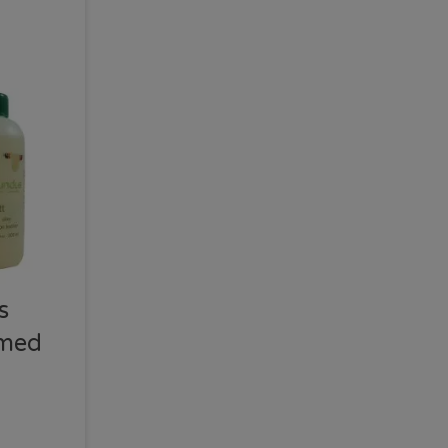
s
 med