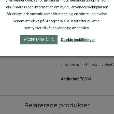
Vi använder cookies för att samla in och behandla uppgifter som
sista sköljvattnet och låt dra 
din IP-adress och information om hur du använder webbplatsen
rekommenderar vi att återfet
för analys och statistik samt för att ge dig en bättre upplevelse.
Andra kläder av ull gör så h
Genom att klicka på "Acceptera alla" bekräftar du att du
övrigt som ovan.
samtycker till vår användning av cookies.
Innehåll:
Ekologiskt lanolin (ul
ACCEPTERA ALLA
Cookie inställningar
>30%. Innehåller ej konserver
Volym:
250 ml
Förvaring:
Förvaras försluten
Ullkuren är certifierad av EcoC
Artikelnr:
70004
Relaterade produkter