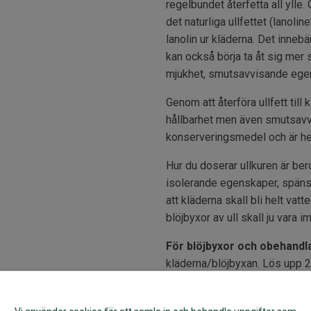
regelbundet återfetta all ylle.
det naturliga ullfettet (lanoli
lanolin ur kläderna. Det inneb
kan också börja ta åt sig mer s
mjukhet, smutsavvisande egens
Genom att återföra ullfett til
hållbarhet men även smutsavvi
konserveringsmedel och är hel
Hur du doserar ullkuren är ber
isolerande egenskaper, späns
att kläderna skall bli helt va
blöjbyxor av ull skall ju vara 
För blöjbyxor och obehandla
kläderna/blöjbyxan. Lös upp 20 m
vatten som är ca 30° C. Lägg 
stå 4-6 timmar eller ev under n