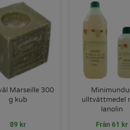
vål Marseille 300
Minimundu
g kub
ulltvättmedel
lanolin
89
kr
Från
61
kr