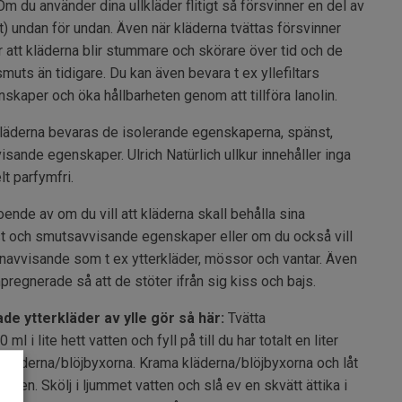
 Om du använder dina ullkläder flitigt så försvinner en del av
net) undan för undan. Även när kläderna tvättas försvinner
är att kläderna blir stummare och skörare över tid och de
muts än tidigare. Du kan även bevara t ex yllefiltars
kaper och öka hållbarheten genom att tillföra lanolin.
l kläderna bevaras de isolerande egenskaperna, spänst,
sande egenskaper. Ulrich Natürlich ullkur innehåller inga
t parfymfri.
oende av om du vill att kläderna skall behålla sina
t och smutsavvisande egenskaper eller om du också vill
ttenavvisande som t ex ytterkläder, mössor och vantar. Även
impregnerade så att de stöter ifrån sig kiss och bajs.
de ytterkläder av ylle gör så här:
Tvätta
l i lite hett vatten och fyll på till du har totalt en liter
i kläderna/blöjbyxorna. Krama kläderna/blöjbyxorna och låt
atten. Skölj i ljummet vatten och slå ev en skvätt ättika i