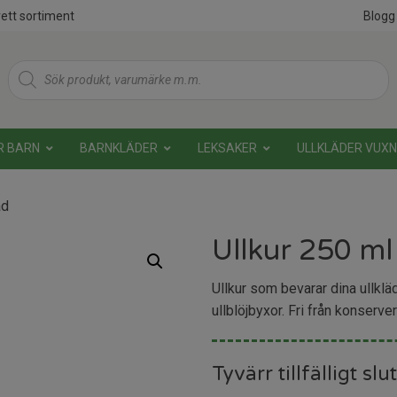
ett sortiment
Blogg
Products
search
R BARN
BARNKLÄDER
LEKSAKER
ULLKLÄDER VUX
ad
Ullkur 250 m
Ullkur som bevarar dina ullklä
ullblöjbyxor. Fri från konser
Tyvärr tillfälligt slut