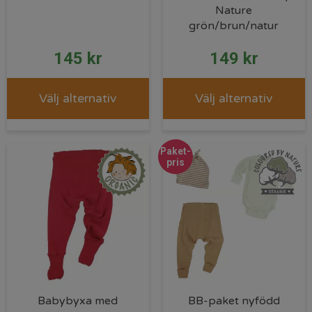
Nature
grön/brun/natur
145
kr
149
kr
Välj alternativ
Välj alternativ
Paket-
pris
Babybyxa med
BB-paket nyfödd