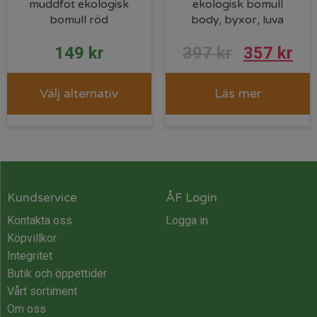
muddfot ekologisk
ekologisk bomull
bomull röd
body, byxor, luva
Det
De
149
kr
397
kr
357
kr
ursprungl
nu
Välj alternativ
Läs mer
priset
pri
var:
är:
397 kr.
357
Kundservice
ÅF Login
Kontakta oss
Logga in
Köpvillkor
Integritet
Butik och öppettider
Vårt sortiment
Om oss