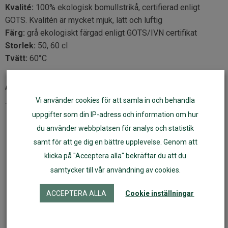
Kvalité:
100% ekologisk bomullstrikå, certifierad enligt
GOTS. Kvalitén är mycket mjuk, lätt och luftig
Färg:
grå ekologiskt färgad enligt GOTS/IVN certifikat
Storlek:
50, 60 cl
Tvätt:
60°C
Artikelnr:
40126
Vi använder cookies för att samla in och behandla
uppgifter som din IP-adress och information om hur
Fler varianter
du använder webbplatsen för analys och statistik
samt för att ge dig en bättre upplevelse. Genom att
klicka på "Acceptera alla" bekräftar du att du
samtycker till vår användning av cookies.
ACCEPTERA ALLA
Cookie inställningar