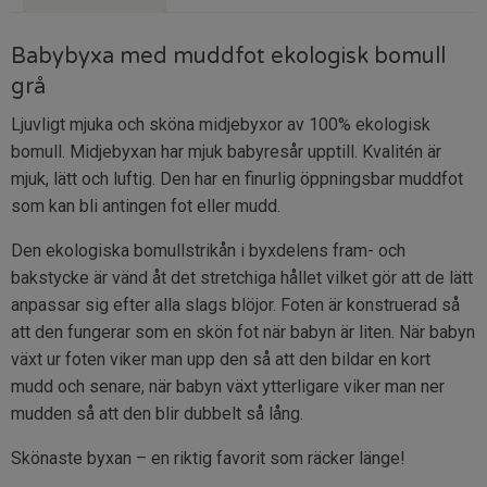
Babybyxa med muddfot ekologisk bomull
grå
Ljuvligt mjuka och sköna midjebyxor av 100% ekologisk
bomull. Midjebyxan har mjuk babyresår upptill. Kvalitén är
mjuk, lätt och luftig. Den har en finurlig öppningsbar muddfot
som kan bli antingen fot eller mudd.
Den ekologiska bomullstrikån i byxdelens fram- och
bakstycke är vänd åt det stretchiga hållet vilket gör att de lätt
anpassar sig efter alla slags blöjor. Foten är konstruerad så
att den fungerar som en skön fot när babyn är liten. När babyn
växt ur foten viker man upp den så att den bildar en kort
mudd och senare, när babyn växt ytterligare viker man ner
mudden så att den blir dubbelt så lång.
Skönaste byxan – en riktig favorit som räcker länge!