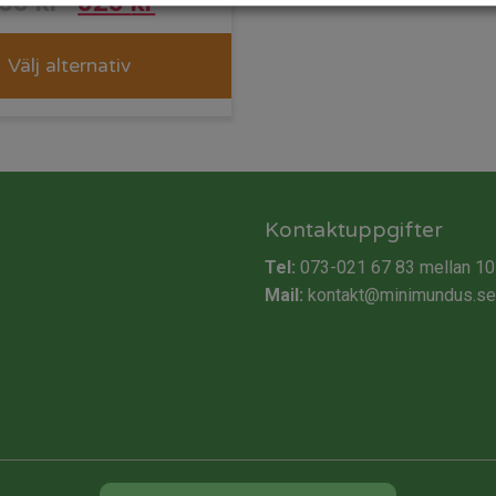
Det
Det
568
kr
525
kr
ursprungliga
nuvarande
Välj alternativ
priset
priset
var:
är:
568 kr.
525 kr.
Kontaktuppgifter
Tel:
073-021 67 83
mellan 10
Mail:
kontakt@minimundus.se