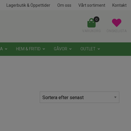
Lagerbutik & Öppettider
Om oss
Vårt sortiment
Kontakt
0
VARUKORG
ÖNSKELISTA
NA
HEM & FRITID
GÅVOR
OUTLET