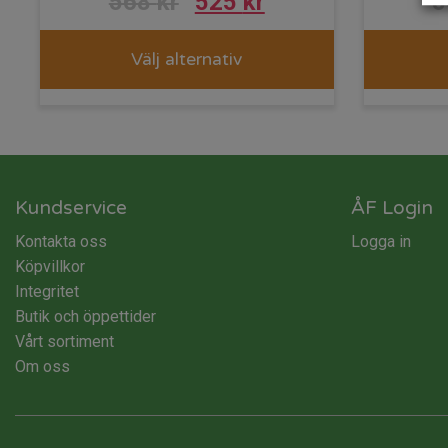
Det
Det
568
kr
525
kr
ursprungliga
nuvarande
Välj alternativ
priset
priset
var:
är:
568 kr.
525 kr.
Kundservice
ÅF Login
Kontakta oss
Logga in
Köpvillkor
Integritet
Butik och öppettider
Vårt sortiment
Om oss