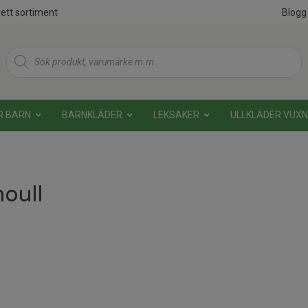
ett sortiment
Blogg
Products
search
R BARN
BARNKLÄDER
LEKSAKER
ULLKLÄDER VUX
oull