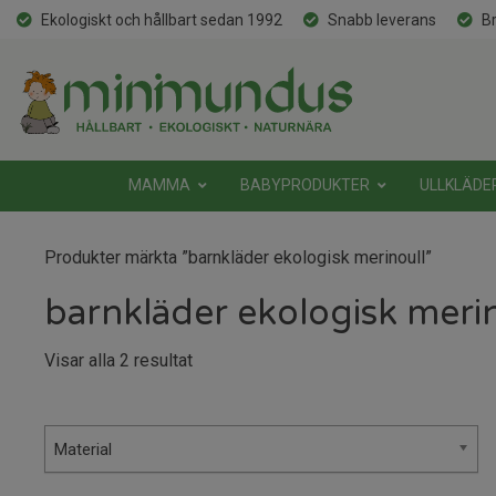
Ekologiskt och hållbart sedan 1992
Snabb leverans
Br
MAMMA
BABYPRODUKTER
ULLKLÄDE
Produkter märkta ”barnkläder ekologisk merinoull”
barnkläder ekologisk merin
Sortera
Visar alla 2 resultat
efter
senaste
Material