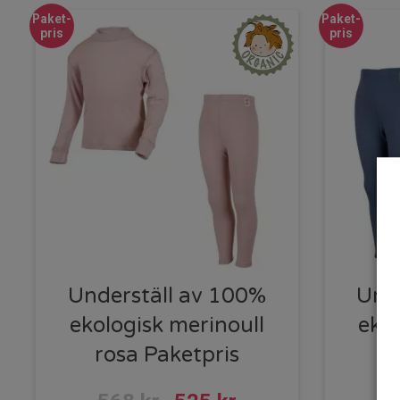
Paket-
Paket-
pris
pris
Underställ av 100%
Und
ekologisk merinoull
ekol
rosa Paketpris
b