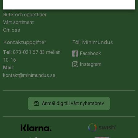
Integritet
Butik och öppettider
Vårt sortiment
Om oss
Kontaktuppgifter
Följ Minimundus
Tel:
073-021 67 83
mellan
Facebook
10-16
Instagram
Mail:
kontakt@minimundus.se
Anmäl dig till vårt nyhetsbrev