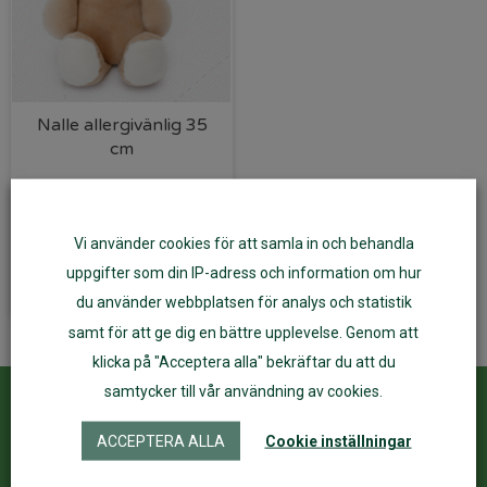
Nalle allergivänlig 35
cm
539
kr
Vi använder cookies för att samla in och behandla
Lägg till i varukorg
uppgifter som din IP-adress och information om hur
du använder webbplatsen för analys och statistik
samt för att ge dig en bättre upplevelse. Genom att
klicka på "Acceptera alla" bekräftar du att du
samtycker till vår användning av cookies.
Kundservice
ÅF Login
ACCEPTERA ALLA
Cookie inställningar
Kontakta oss
Logga in
Köpvillkor