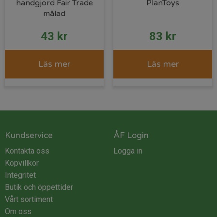
handgjord Fair Trade
PlanToys
målad
43
kr
83
kr
Läs mer
Läs mer
Kundservice
ÅF Login
Kontakta oss
Logga in
Köpvillkor
Integritet
Butik och öppettider
Vårt sortiment
Om oss