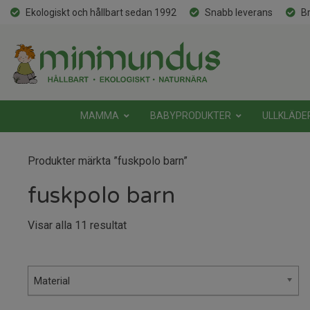
Ekologiskt och hållbart sedan 1992
Snabb leverans
Br
MAMMA
BABYPRODUKTER
ULLKLÄDE
Produkter märkta ”fuskpolo barn”
fuskpolo barn
Sortera
Visar alla 11 resultat
efter
senaste
Material