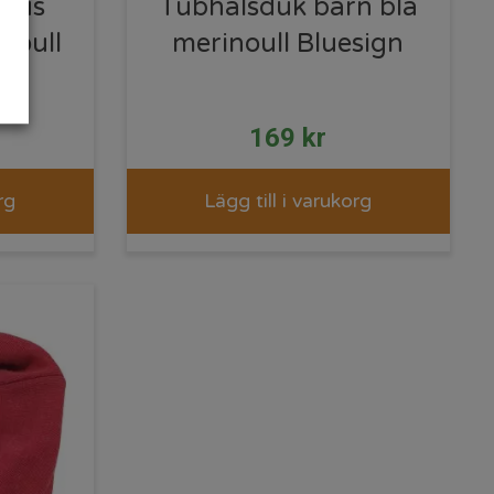
anus
Tubhalsduk barn blå
noull
merinoull Bluesign
169
kr
rg
Lägg till i varukorg