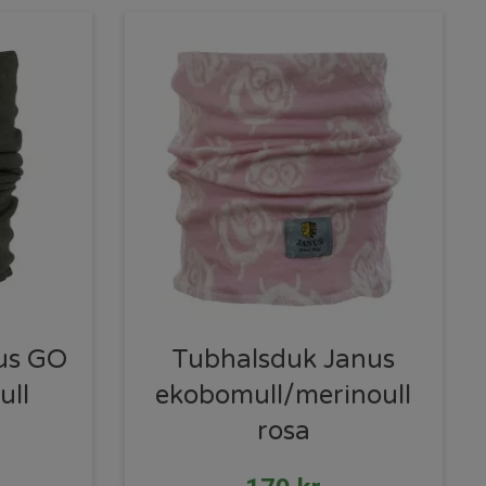
us GO
Tubhalsduk Janus
ull
ekobomull/merinoull
rosa