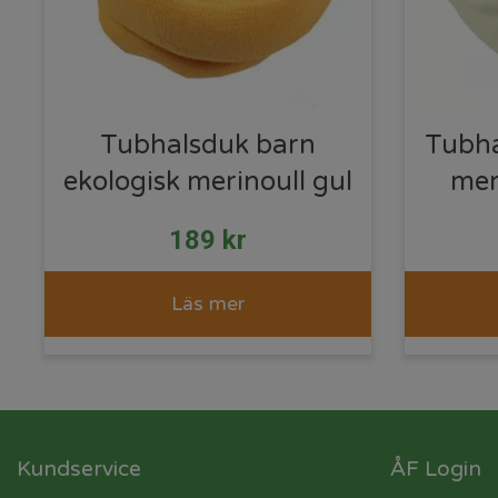
Tubhalsduk barn
Tubha
ekologisk merinoull gul
mer
189
kr
Läs mer
Kundservice
ÅF Login