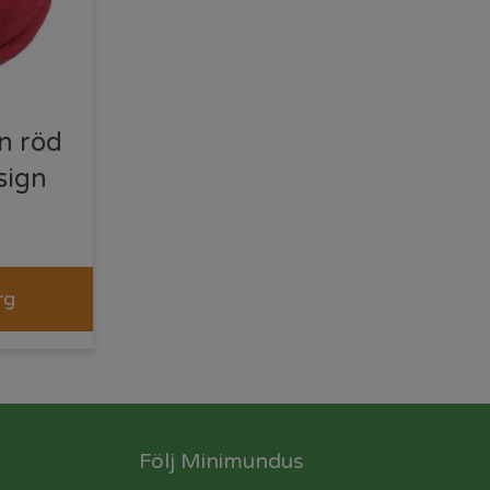
n röd
sign
rg
Följ Minimundus