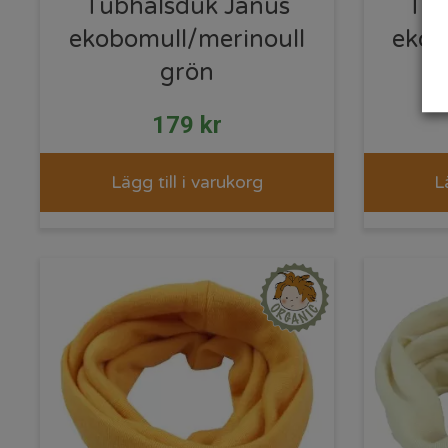
Tubhalsduk Janus
Tub
ekobomull/merinoull
ekob
grön
179
kr
Lägg till i varukorg
L