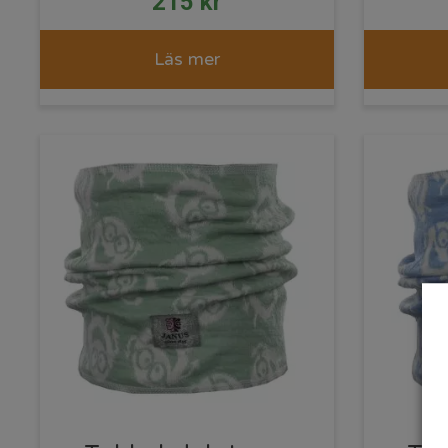
215
kr
Läs mer