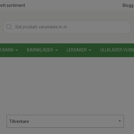
ett sortiment
Blogg
Products
search
R BARN
BARNKLÄDER
LEKSAKER
ULLKLÄDER VUX
Tillverkare