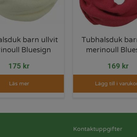
lsduk barn ullvit
Tubhalsduk bar
inoull Bluesign
merinoull Blue
175
kr
169
kr
Läs mer
Lägg till i varuko
Kontaktuppgifter