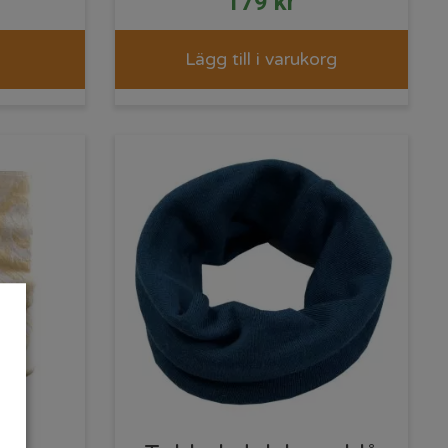
179
kr
Lägg till i varukorg