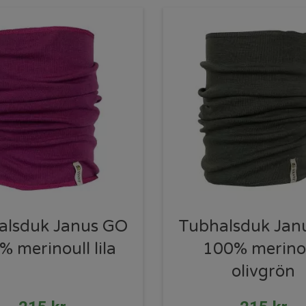
alsduk Janus GO
Tubhalsduk Jan
 merinoull lila
100% merino
olivgrön