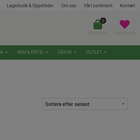
Lagerbutik & Öppettider
Om oss
Vårt sortiment
Kontakt
0
VARUKORG
ÖNSKELISTA
NA
HEM & FRITID
GÅVOR
OUTLET