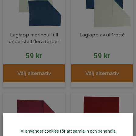
Laglapp merinoull till
Laglapp av ullfrotté
underställ flera färger
59
kr
59
kr
Välj alternativ
Välj alternativ
Vi använder cookies för att samla in och behandla