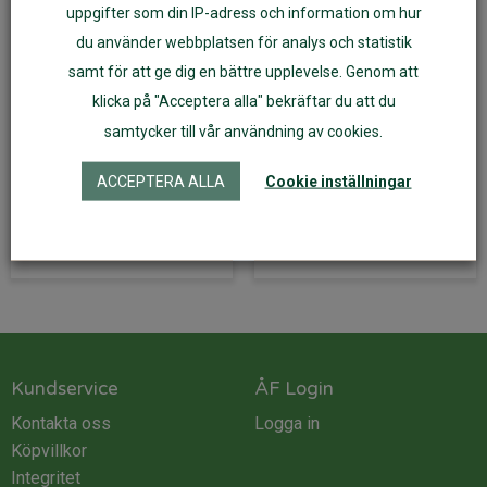
uppgifter som din IP-adress och information om hur
du använder webbplatsen för analys och statistik
samt för att ge dig en bättre upplevelse. Genom att
Laglapp av
Laglapp ekologisk
klicka på "Acceptera alla" bekräftar du att du
minimundus ullfleece
merinoull vinröd 1 st
samtycker till vår användning av cookies.
59
kr
49
kr
ACCEPTERA ALLA
Cookie inställningar
Välj alternativ
Läs mer
Kundservice
ÅF Login
Kontakta oss
Logga in
Köpvillkor
Integritet