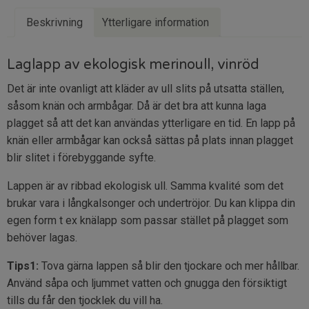
Beskrivning
Ytterligare information
Laglapp av ekologisk merinoull, vinröd
Det är inte ovanligt att kläder av ull slits på utsatta ställen,
såsom knän och armbågar. Då är det bra att kunna laga
plagget så att det kan användas ytterligare en tid. En lapp på
knän eller armbågar kan också sättas på plats innan plagget
blir slitet i förebyggande syfte.
Lappen är av ribbad ekologisk ull. Samma kvalité som det
brukar vara i långkalsonger och undertröjor. Du kan klippa din
egen form t ex knälapp som passar stället på plagget som
behöver lagas.
Tips1:
Tova gärna lappen så blir den tjockare och mer hållbar.
Använd såpa och ljummet vatten och gnugga den försiktigt
tills du får den tjocklek du vill ha.