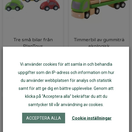
Tre små bilar från
Timmerbil av gummiträ
PlanToys
ekologisk
109
kr
109
kr
Vi använder cookies för att samla in och behandla
uppgifter som din IP-adress och information om hur
Läs mer
Läs mer
du använder webbplatsen för analys och statistik
samt för att ge dig en bättre upplevelse. Genom att
klicka på "Acceptera alla" bekräftar du att du
samtycker till vår användning av cookies.
ACCEPTERA ALLA
Cookie inställningar