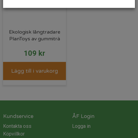
Ekologisk långtradare
PlanToys av gummiträ
109
kr
Lägg till i varukorg
Kundservice
ÅF Login
Kontakta oss
Logga in
Köpvillkor