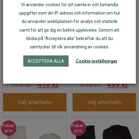
Vi använder cookies för att samla in och behandla
uppgifter som din IP-adress och information om hur
du använder webbplatsen för analys och statistik
samt för att ge dig en bättre upplevelse. Genom att
klicka på "Acceptera alla" bekräftar du att du
samtycker till vår användning av cookies.
Body/byxor av
Body/leggings av
ACCEPTERA ALLA
Cookie inställningar
ekologisk merinoull
ekologisk merinoull
ullvit, Paketpris
rosa, Paketpris
Det
Det
Det
De
458
kr
410
kr
548
kr
499
kr
ursprungliga
nuvarande
ursprungl
nu
Välj alternativ
Välj alternativ
priset
priset
priset
pri
var:
är:
var:
är:
Paket-
Paket-
458 kr.
410 kr.
548 kr.
499
pris
pris