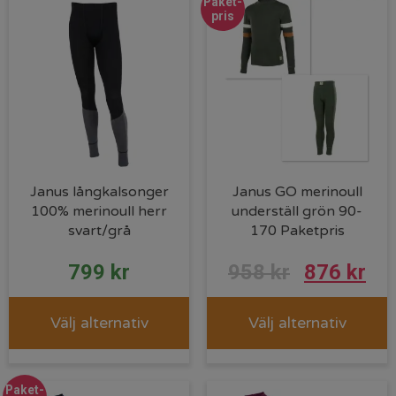
Paket-
pris
Janus långkalsonger
Janus GO merinoull
100% merinoull herr
underställ grön 90-
svart/grå
170 Paketpris
Det
De
799
kr
958
kr
876
kr
ursprungl
nu
Välj alternativ
Välj alternativ
priset
pri
var:
är:
Paket-