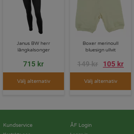
Janus BW herr
Boxer merinoull
långkalsonger
bluesign ullvit
715
kr
149
kr
105
kr
Välj alternativ
Välj alternativ
Kundservice
ÅF Login