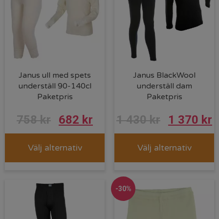
Janus ull med spets
Janus BlackWool
underställ 90-140cl
underställ dam
Paketpris
Paketpris
Det
Det
Det
D
758
kr
682
kr
1 430
kr
1 370
kr
ursprungliga
nuvarande
ursprungl
n
Välj alternativ
Välj alternativ
priset
priset
priset
p
var:
är:
var:
ä
758 kr.
682 kr.
1
1
-30%
430 kr.
3