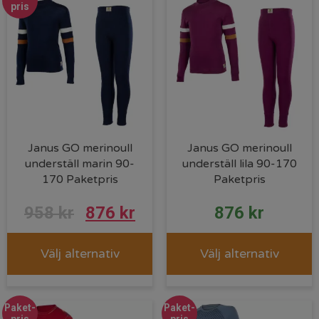
958 kr.
876
pris
Janus GO merinoull
Janus GO merinoull
underställ marin 90-
underställ lila 90-170
170 Paketpris
Paketpris
Det
Det
958
kr
876
kr
876
kr
ursprungliga
nuvarande
Välj alternativ
Välj alternativ
priset
priset
var:
är:
Paket-
Paket-
958 kr.
876 kr.