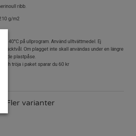
erinoull ribb.
 210 g/m2
tt 40°C på ullprogram. Använd ulltvättmedel. Ej
s fläcktvål. Om plagget inte skall användas under en längre
lutande plastpåse.
och tröja i paket sparar du 60 kr
Fler varianter