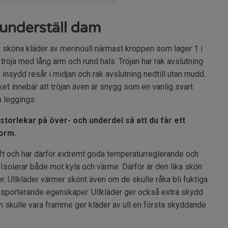
 underställ dam
 sköna kläder av merinoull närmast kroppen som lager 1 i
k tröja med lång ärm och rund hals. Tröjan har rak avslutning
insydd resår i midjan och rak avslutning nedtill utan mudd.
et innebär att tröjan även är snygg som en vanlig svart
 leggings.
a storlekar på över- och underdel så att du får ett
orm.
uft och har därför extremt goda temperaturreglerande och
solerar både mot kyla och värme. Därför är den lika skön
. Ullkläder värmer skönt även om de skulle råka bli fuktiga
nsporterande egenskaper. Ullkläder ger också extra skydd
 skulle vara framme ger kläder av ull en första skyddande