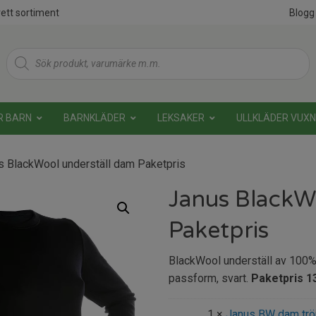
ett sortiment
Blogg
Products
search
R BARN
BARNKLÄDER
LEKSAKER
ULLKLÄDER VUX
s BlackWool underställ dam Paketpris
Janus BlackW
Paketpris
BlackWool underställ av 100% kl
passform, svart.
Paketpris 13
1 ×
Janus BW dam tröj