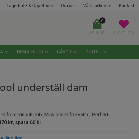
Lagerbutik & Öppettider
Om oss
Vårt sortiment
Kontakt
0
VARUKORG
ÖNSKELISTA
NA
HEM & FRITID
GÅVOR
OUTLET
ool underställ dam
ifri merinoull ribb. Mjuk och klifri kvalité. Perfekt
70 kr, spara 60 kr.
a lång ärm