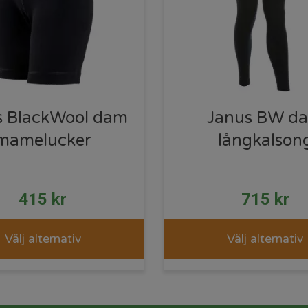
s BlackWool dam
Janus BW d
mamelucker
långkalson
415
kr
715
kr
Välj alternativ
Välj alternativ