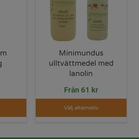
am
Minimundus
g
ulltvättmedel med
lanolin
Från
61
kr
Välj alternativ