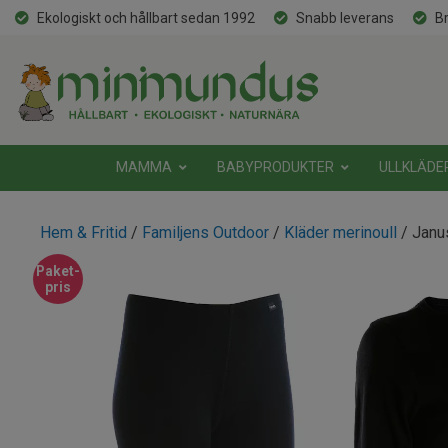
Ekologiskt och hållbart sedan 1992
Snabb leverans
Br
MAMMA
BABYPRODUKTER
ULLKLÄDE
Hem & Fritid
/
Familjens Outdoor
/
Kläder merinoull
/ Janu
Paket-
pris