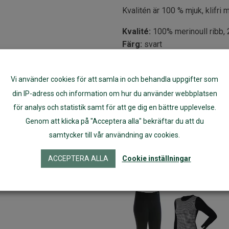
Kvalitén är 100 % mjuk, klifri m
Kvalité:
100% merinoull ribb,
Färg:
svart
Storlek:
S, M, L, XL
Tvätt och förvaring:
Maskinvä
Vi använder cookies för att samla in och behandla uppgifter som
mjukmedel. Vid fläckar använd
din IP-adress och information om hur du använder webbplatsen
tid bör det förvaras i en tätts
Paketpris:
med långkalsonger 
för analys och statistik samt för att ge dig en bättre upplevelse.
Genom att klicka på "Acceptera alla" bekräftar du att du
samtycker till vår användning av cookies.
Artikelnr:
60114
ACCEPTERA ALLA
Cookie inställningar