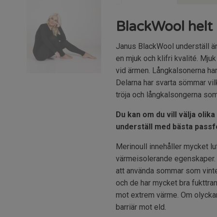
BlackWool helt
Janus BlackWool underställ är
en mjuk och klifri kvalité. Mju
vid ärmen. Långkalsonerna har 
Delarna har svarta sömmar vilk
tröja och långkalsongerna som
Du kan om du vill välja olik
underställ med bästa passf
Merinoull innehåller mycket l
värmeisolerande egenskaper. I
att använda sommar som vinter
och de har mycket bra fukttra
mot extrem värme. Om olyckan
barriär mot eld.