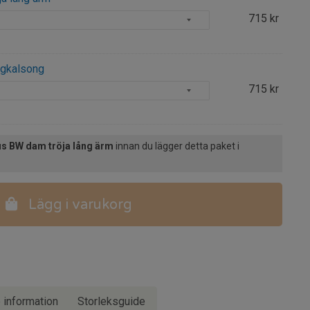
715
kr
gkalsong
715
kr
s BW dam tröja lång ärm
innan du lägger detta paket i
Lägg i varukorg
e information
Storleksguide