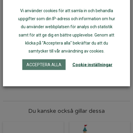
armband, halsband eller andra roliga projekt genom att trä
Vi använder cookies för att samla in och behandla
bokstäverna på ett snöre. Du behöver bara trä bokstäverna på
uppgifter som din IP-adress och information om hur
ett snöre. Varje kub är noggrant tillverkad av högkvalitativt trä
du använder webbplatsen för analys och statistik
för att säkerställa hållbarhet och säkerhet för ditt barn.
samt för att ge dig en bättre upplevelse. Genom att
Åldersrekommendation:
4+
klicka på "Acceptera alla" bekräftar du att du
samtycker till vår användning av cookies.
Material:
Trä
Antal delar:
325
ACCEPTERA ALLA
Cookie inställningar
Artikelnr:
55158
Du kanske också gillar dessa