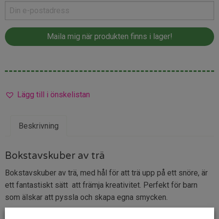
Lägg till i önskelistan
Beskrivning
Bokstavskuber av trä
Bokstavskuber av trä, med hål för att trä upp på ett snöre, är
ett fantastiskt sätt att främja kreativitet. Perfekt för barn
som älskar att pyssla och skapa egna smycken.
Med dessa bokstavskuber kan du enkelt göra personliga