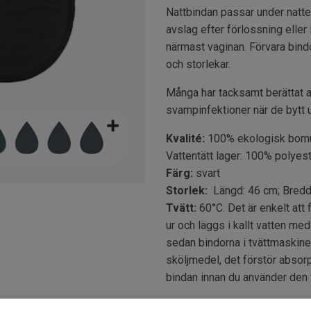
Nattbindan passar under natte
avslag efter förlossning elle
närmast vaginan. Förvara bind
och storlekar.
Många har tacksamt berättat at
svampinfektioner när de bytt 
Kvalité:
100% ekologisk bomul
Vattentätt lager: 100% polyes
Färg:
svart
Storlek:
Längd: 46 cm; Bredd
Tvätt:
60°C. Det är enkelt att 
ur och läggs i kallt vatten med
sedan bindorna i tvättmaskinen
sköljmedel, det förstör absorp
bindan innan du använder den 
2 st per förpackning