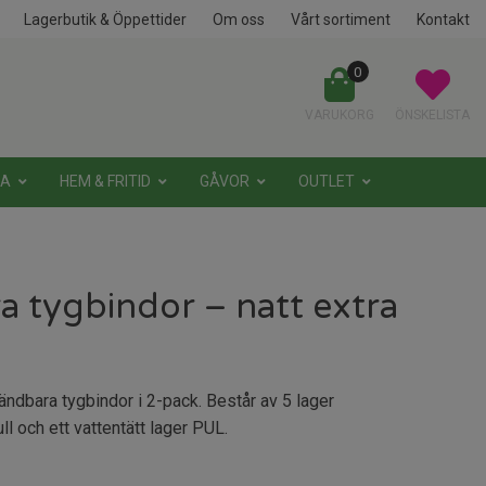
Lagerbutik & Öppettider
Om oss
Vårt sortiment
Kontakt
0
VARUKORG
ÖNSKELISTA
NA
HEM & FRITID
GÅVOR
OUTLET
a tygbindor – natt extra
ändbara tygbindor i 2-pack. Består av 5 lager
 och ett vattentätt lager PUL.