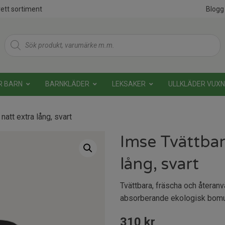
ett sortiment
Blogg
Products
search
R BARN
BARNKLÄDER
LEKSAKER
ULLKLÄDER VUX
natt extra lång, svart
Imse Tvättbar
lång, svart
Tvättbara, fräscha och återanv
absorberande ekologisk bomull
310
kr