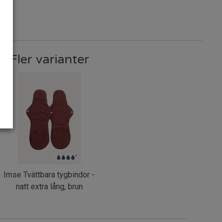
Fler varianter
Imse Tvättbara tygbindor -
natt extra lång, brun