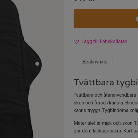
Lägg till i önskelistan
Beskrivning
Tvättbara tygb
Tvättbara och återanvändbara 
skön och fräsch känsla. Bindor
känns tryggt. Tygbindorna knä
Materialet är mjuk och skön 10
gör dem läckagesäkra. Kort sa