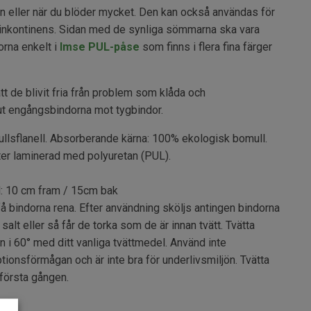
n eller när du blöder mycket. Den kan också användas för
r inkontinens. Sidan med de synliga sömmarna ska vara
orna enkelt i
Imse PUL-påse
som finns i flera fina färger
t de blivit fria från problem som klåda och
ut engångsbindorna mot tygbindor.
lsflanell. Absorberande kärna: 100% ekologisk bomull.
ter laminerad med polyuretan (PUL).
: 10 cm fram / 15cm bak
få bindorna rena. Efter användning sköljs antingen bindorna
 salt eller så får de torka som de är innan tvätt. Tvätta
 i 60° med ditt vanliga tvättmedel. Använd inte
tionsförmågan och är inte bra för underlivsmiljön. Tvätta
första gången.