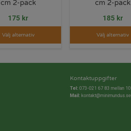
cm 2-pack
cm 2-pack
175
kr
185
kr
Välj alternativ
Välj alternativ
Kontaktuppgifter
Tel:
073-021 67 83
mellan 10
Mail:
kontakt@minimundus.se