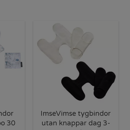
ndor
ImseVimse tygbindor
o 30
utan knappar dag 3-