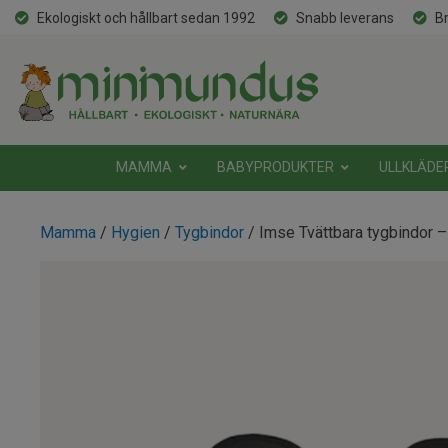
Ekologiskt och hållbart sedan 1992
Snabb leverans
Br
MAMMA
BABYPRODUKTER
ULLKLÄDE
Mamma
/
Hygien
/
Tygbindor
/ Imse Tvättbara tygbindor – 