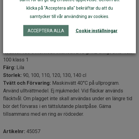
kläder av ull en första skyddande barriär mot eld.
klicka på "Acceptera alla" bekräftar du att du
Tips:
Barn som vaknar ofta på natten kan göra det för att det
samtycker till vår användning av cookies.
känner sig fruset. Det har kanske sparkat av sig täcket.
ACCEPTERA ALLA
Cookie inställningar
Använd ullunderstället som pyjamas. Ull är
temperaturreglerande.
Kvalité:
100% merinoull interlock 215 g/m2 enligt ÖKO-Tex
100 klass 1
Färg:
Lila
Storlek:
90, 100, 110, 120, 130, 140 cl
Tvätt och Förvaring:
Maskinvätt 40°C på ullprogram.
Använd ulltvättmedel. Ej mjukmedel. Vid fläckar används
fläcktvål. Om plagget inte skall användas under en längre tid
bör det förvaras i en tättslutande plastpåse. Gärna
tillsammans med en ring av rödceder.
Artikelnr:
45057