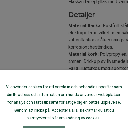
Flaskan får ej fyllas med varm
Detaljer
Material flaska:
Rostfritt stå
elektropolerad vilket är en sä
vattenflaskor är återvinningsb
korrosionsbeständiga.
Material kork:
Polypropylen, p
ämnen. Drickpip av livsmedelsg
Färg:
ljusturkos med sportkork
Storlek:
höjd 21,5 cm utan kor
diameter 4,4 cm
Vi använder cookies för att samla in och behandla uppgifter som
Volym:
Flaskan rymmer 532 
din IP-adress och information om hur du använder webbplatsen
Vikt tom flaska:
200 g
för analys och statistik samt för att ge dig en bättre upplevelse.
Skötselråd:
Klean Kanteen re
Genom att klicka på "Acceptera alla" bekräftar du att du
möjliga hållbarhet av färgen.
rengöringsmedel. Om du tycker 
samtycker till vår användning av cookies.
vatten med en skvätt ättika i.