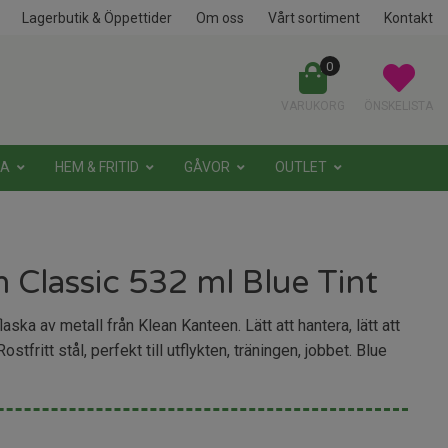
Lagerbutik & Öppettider
Om oss
Vårt sortiment
Kontakt
0
VARUKORG
ÖNSKELISTA
NA
HEM & FRITID
GÅVOR
OUTLET
 Classic 532 ml Blue Tint
laska av metall från Klean Kanteen. Lätt att hantera, lätt att
Rostfritt stål, perfekt till utflykten, träningen, jobbet. Blue
...