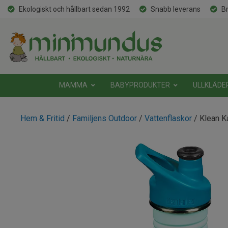
Ekologiskt och hållbart sedan 1992
Snabb leverans
Br
MAMMA
BABYPRODUKTER
ULLKLÄDE
Hem & Fritid
/
Familjens Outdoor
/
Vattenflaskor
/ Klean K