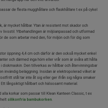
assar de flesta mugghållare och flaskhållare t ex på cykel
, är mycket hållbar. Ytan är resistent mot skador och
iv livsstil. Ytbehandlingen är miljöanpassad och utformad
ör de som arbetar med den, för miljön och för dig som
stor öppning 4,4 cm och därför är den också mycket enkel
anter och därmed inga hörn eller vrår som är svåra att hålla
 i diskmaskin. Den tillverkas av hållbar och återvinningsbar
gen invändig beläggning. Insidan är elektropolerad vilket är
stfritt stål tar inte åt sig eller ger ifrån sig några smaker
 Ett långsiktigt hållbart och hälsosamt material.
alla korkar som passar till Klean Kanteen Classic, t ex
 helt
silikonfria bambukorken
.