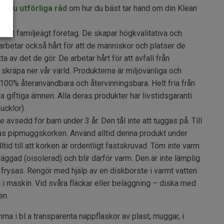
tar du
utförliga råd
om hur du bäst tar hand om din Klean
 ett familjeägt företag. De skapar högkvalitativa och
arbetar också hårt för att de människor och platser de
 av det de gör. De arbetar hårt för att avfall från
skräpa ner vår värld. Produkterna är miljövänliga och
 100% återanvändbara och återvinningsbara. Helt fria från
ra giftiga ämnen. Alla deras produkter har livstidsgaranti
ucklor).
e avsedd för barn under 3 år. Den tål inte att tuggas på. Till
s pipmuggskorken. Använd alltid denna produkt under
tid till att korken är ordentligt fastskruvad. Töm inte varm
väggad (oisolerad) och blir därför varm. Den är inte lämplig
e frysas. Rengör med hjälp av en diskborste i varmt vatten
 i maskin. Vid svåra fläckar eller beläggning – diska med
en.
a i bl a transparenta nappflaskor av plast, muggar, i