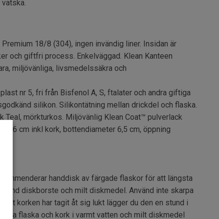
 vätska.
l Premium 18/8 (304), ingen invändig liner. Insidan är
ker och giftfri process. Enkelväggad. Klean Kanteen
ara, miljövänliga, livsmedelssäkra och
last nr 5, fri från Bisfenol A, S, ftalater och andra giftiga
odkänd silikon. Silikontätning mellan drickdel och flaska.
 Teal, mörkturkos. Miljövänlig Klean Coat™ pulverlack
k, 26 cm inkl kork, bottendiameter 6,5 cm, öppning
ml
kommenderar handdisk av färgade flaskor för att längsta
 Använd diskborste och milt diskmedel. Använd inte skarpa
att korken har tagit åt sig lukt lägger du den en stund i
 Diska flaska och kork i varmt vatten och milt diskmedel