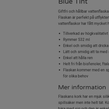
Blue Tint
Giftfri och hållbar vattenflaska
Flaskan är perfekt på utflykte
vattenflaskor har fått mycket 
Tillverkad av högkvalitativt 
Rymmer 532 ml
Enkel och smidig att dricka
Lätt och smidig att ta med 
Enkel att hålla ren
Helt fri från bisfenoler, ft
Flaskan kommer med en spor
för olika behov
Mer information
Flaskans kork har en mjuk sili
spillsäker men inte helt tät. K
bära med sig och den är enkel