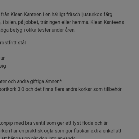
 från Klean Kanteen i en härligt fräsch ljusturkos färg.
n, i bilen, på jobbet, träningen eller hemma. Klean Kanteens
höga betyg i olika tester under åren.
rostfritt stål
 ur
sig
alater och andra giftiga ämnen*
tkork 3.0 och det finns flera andra korkar som tillbehör
konpip med bra ventil som ger ett tyst flöde och är
orken har en praktisk ögla som gör flaskan extra enkel att
 att hänga upp när den inte används.