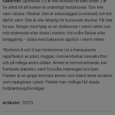
Säkerhet:
Sportkork 3.0 är inte avsedd för barn under 3 år.
Se alltid till att korken är ordentligt fastskruvad. Töm inte
varm vätska i flaskan. Den är enkelväggad (oisolerad) och blir
därför varm. Den är inte lämplig för kolsyrade drycker. Får inte
frysas. Rengör med hjälp av en diskborste i varmt vatten och
milt diskmedel eller diska i maskin. Vid svåra fläckar eller
beläggning – diska med bakpulver upplöst i varmt vatten.
*Bisfenol A och S kan förekomma i bl a transparenta
nappflaskor av plast, muggar, i konservburkar, kassakvitton
och på många andra ställen. Ämnet är hormonstörande, kan
framkalla diabetes samt försvåra inlärningen hos barn.
Ftalater är en grupp kemiska ämnen som bland annat används
som mjukgörare i plast. Ftalater kan i många fall skada
fortplantningsförmågan.
Artikelnr:
72073