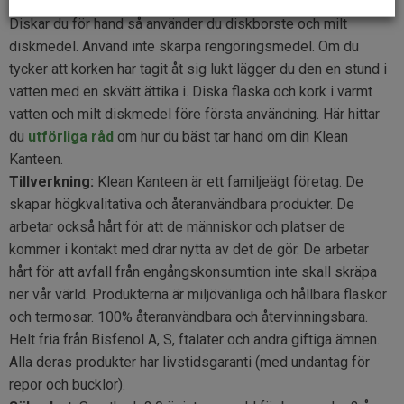
Skötselråd:
Klean Kanteen Borstat Stål tål maskindisk.
Diskar du för hand så använder du diskborste och milt
diskmedel. Använd inte skarpa rengöringsmedel. Om du
tycker att korken har tagit åt sig lukt lägger du den en stund i
vatten med en skvätt ättika i. Diska flaska och kork i varmt
vatten och milt diskmedel före första användning. Här hittar
du
utförliga råd
om hur du bäst tar hand om din Klean
Kanteen.
Tillverkning:
Klean Kanteen är ett familjeägt företag. De
skapar högkvalitativa och återanvändbara produkter. De
arbetar också hårt för att de människor och platser de
kommer i kontakt med drar nytta av det de gör. De arbetar
hårt för att avfall från engångskonsumtion inte skall skräpa
ner vår värld. Produkterna är miljövänliga och hållbara flaskor
och termosar. 100% återanvändbara och återvinningsbara.
Helt fria från Bisfenol A, S, ftalater och andra giftiga ämnen.
Alla deras produkter har livstidsgaranti (med undantag för
repor och bucklor).