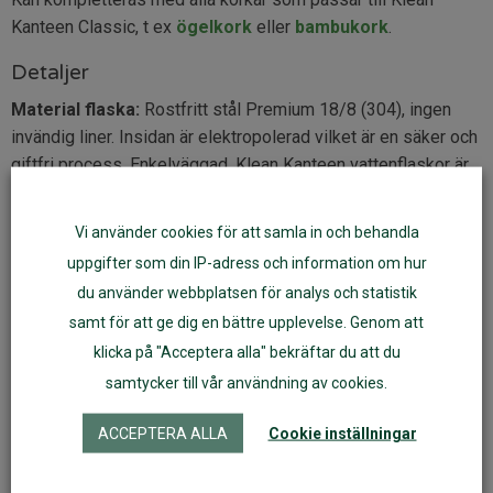
Kanteen Classic, t ex
ögelkork
eller
bambukork
.
Detaljer
Material flaska:
Rostfritt stål Premium 18/8 (304), ingen
invändig liner. Insidan är elektropolerad vilket är en säker och
giftfri process. Enkelväggad. Klean Kanteen vattenflaskor är
återvinningsbara, miljövänliga, livsmedelssäkra och
korrosionsbeständiga.
Vi använder cookies för att samla in och behandla
Material kork:
Polypropylen, plast nr 5, fri från Bisfenol A, S,
uppgifter som din IP-adress och information om hur
ftalater och andra giftiga ämnen. Drickpip av
du använder webbplatsen för analys och statistik
livsmedelsgodkänd silikon. Silikontätning mellan drickdel och
samt för att ge dig en bättre upplevelse. Genom att
flaska.
klicka på "Acceptera alla" bekräftar du att du
Färg:
Borstat Stål, ofärgad med svart sportkork
samtycker till vår användning av cookies.
Storlek:
höjd 23 cm utan kork, 27,6 cm inkl kork,
bottendiameter 7,3 cm, öppning diameter 4,4 cm
ACCEPTERA ALLA
Cookie inställningar
Volym:
Flaskan rymmer 800 ml
Vikt tom flaska:
226 g