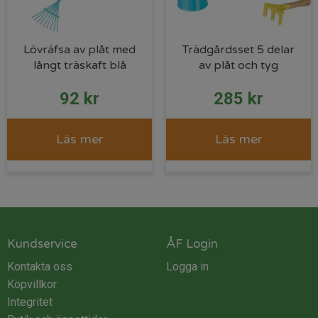
Lövräfsa av plåt med
Trädgårdsset 5 delar
långt träskaft blå
av plåt och tyg
92
kr
285
kr
Läs mer
Läs mer
Kundservice
ÅF Login
Kontakta oss
Logga in
Köpvillkor
Integritet