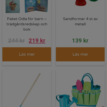
Paket Odla för barn –
Sandformar 4 st av
trädgårdsredskap och
metall
bok
Det
Det
244
kr
219
kr
139
kr
ursprungliga
nuvarande
Läs mer
Läs mer
priset
priset
var:
är:
244 kr.
219 kr.