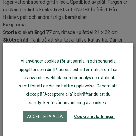
lager vattenbaserad giftfri lack. Spadblad av plåt. Färgen är
godkänd enligt leksaksdirektivet EN71-3 fri från blyfri,
ftalater, pah och andra farliga kemikalier.
Färg:
rosa
Storlek:
skaftlängd 77 cm, räfsdel/plåtdel 21 x 22 cm
Skötselråd:
Tänk på att skaftet är tillverkat av trä. Därför
rekommenderar vi att förvara spaden där den inte utsätts för
fukt när den inte används.
Vi använder cookies för att samla in och behandla
Från 3 år
uppgifter som din IP-adress och information om hur
du använder webbplatsen för analys och statistik
Artikelnr:
56027
samt för att ge dig en bättre upplevelse. Genom att
klicka på "Acceptera alla" bekräftar du att du
samtycker till vår användning av cookies.
Fler varianter
ACCEPTERA ALLA
Cookie inställningar