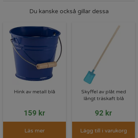
Du kanske också gillar dessa
Hink av metall blå
Skyffel av plåt med
långt träskaft blå
159
kr
92
kr
Läs mer
Lägg till i varukorg